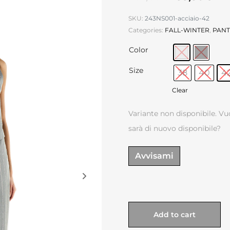
SKU:
243NS001-acciaio-42
Categories:
FALL-WINTER
,
PANT
Color
Size
38
40
4
Clear
Variante non disponibile. Vu
sarà di nuovo disponibile?
Avvisami
Add to cart