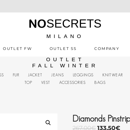
NO
SECRETS
MILANO
OUTLET FW
OUTLET SS
COMPANY
OUTLET
FALL WINTER
SS
FUR
JACKET
JEANS
LEGGINGS
KNITWEAR
TOP
VEST
ACCESSORIES
BAGS
Diamonds Pinstri
267,00
€
133,50
€