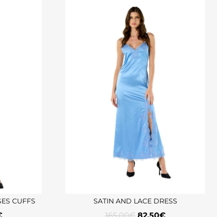
SES CUFFS
SATIN AND LACE DRESS
€
165,00
€
82,50
€