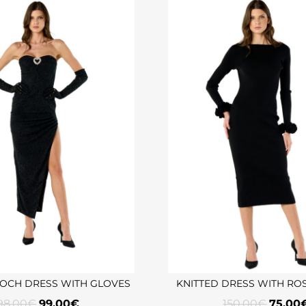
OCH DRESS WITH GLOVES
KNITTED DRESS WITH RO
98,00
€
99,00
€
150,00
€
75,00