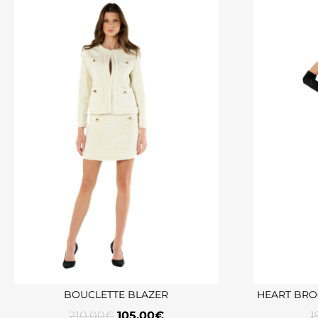
BOUCLETTE BLAZER
HEART BRO
210,00
€
105,00
€
1