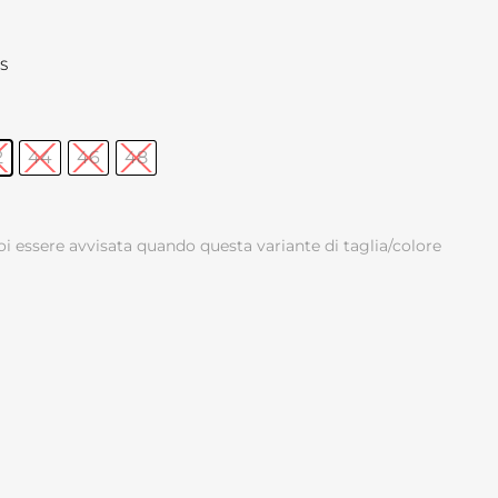
S
2
44
46
48
oi essere avvisata quando questa variante di taglia/colore