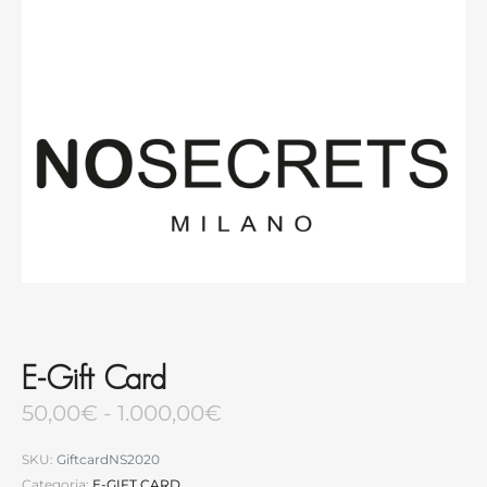
E-Gift Card
50,00
€
-
1.000,00
€
SKU:
GiftcardNS2020
Categoria:
E-GIFT CARD