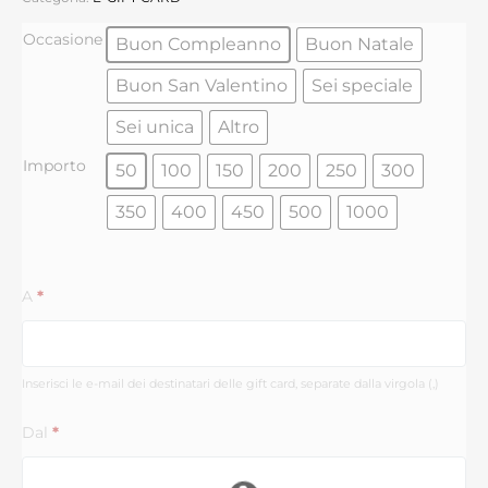
Occasione
Buon Compleanno
Buon Natale
Buon San Valentino
Sei speciale
Sei unica
Altro
Importo
50
100
150
200
250
300
350
400
450
500
1000
A
*
Inserisci le e-mail dei destinatari delle gift card, separate dalla virgola (,)
Dal
*