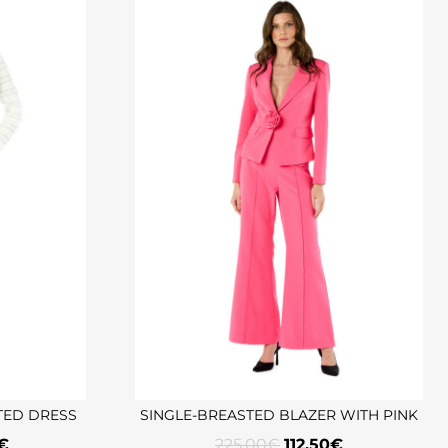
TED DRESS
SINGLE-BREASTED BLAZER WITH PINK
€
225,00
€
112,50
€