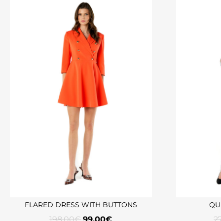
FLARED DRESS WITH BUTTONS
QU
198,00
€
99,00
€
2