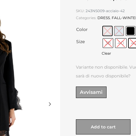
SKU:
243NS009-acciaio-42
Categories:
DRESS
,
FALL-WINTE
Color
Size
38
40
4
Clear
Variante non disponibile. Vu
sarà di nuovo disponibile?
Avvisami
Add to cart