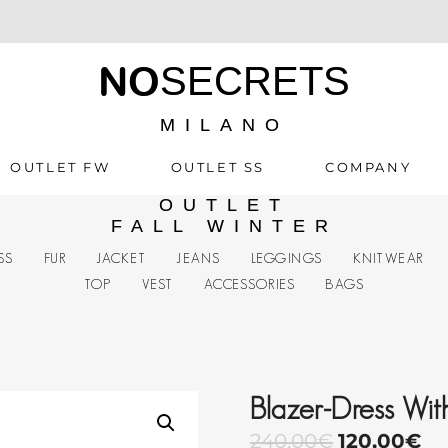
NO
SECRETS
MILANO
OUTLET FW
OUTLET SS
COMPANY
OUTLET
FALL WINTER
SS
FUR
JACKET
JEANS
LEGGINGS
KNITWEAR
TOP
VEST
ACCESSORIES
BAGS
Blazer-Dress Wit
240,00
€
120,00
€