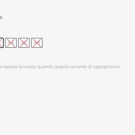
R
2
44
46
48
oi essere avvisata quando questa variante di taglia/colore