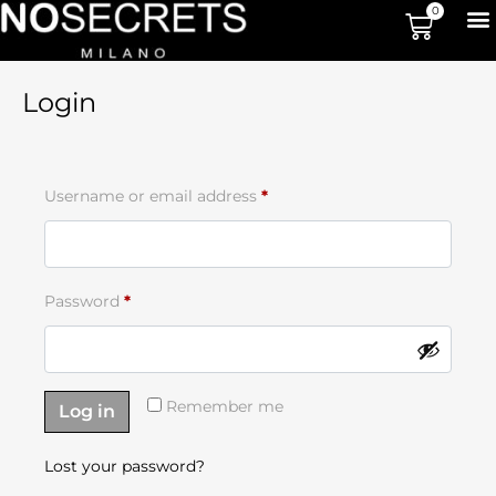
0
Login
Username or email address
*
Password
*
Remember me
Log in
Lost your password?