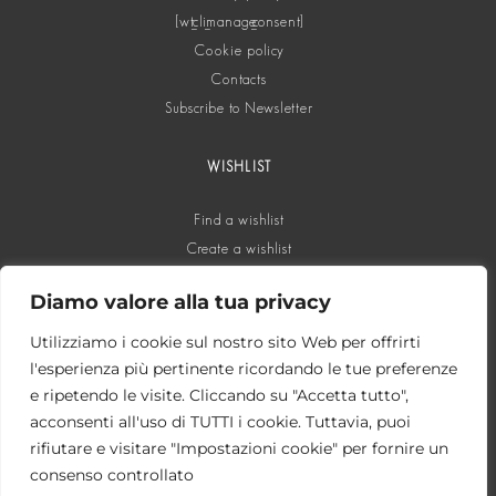
[wt_cli_manage_consent]
Cookie policy
Contacts
Subscribe to Newsletter
WISHLIST
Find a wishlist
Create a wishlist
Diamo valore alla tua privacy
SOCIAL
Utilizziamo i cookie sul nostro sito Web per offrirti
l'esperienza più pertinente ricordando le tue preferenze
e ripetendo le visite. Cliccando su "Accetta tutto",
acconsenti all'uso di TUTTI i cookie. Tuttavia, puoi
rifiutare e visitare "Impostazioni cookie" per fornire un
consenso controllato