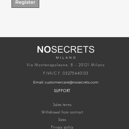
Register
Via Montenapoleone, 8 – 20121 Milano
P.IVA/C.F. 03275440133
Email: customercare@nosecrets.com
SUPPORT
Sales terms
Withdrawal from contract
Sizes
Privacy policy