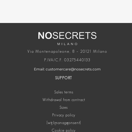
Via Montenapoleone, 8 – 20121 Milano
P.IVA/C.F. 03275440133
Email: customercare@nosecrets.com
SUPPORT
Sales terms
Withdrawal from contract
Sizes
Privacy policy
[wt_cli_manage_consent]
Cookie policy