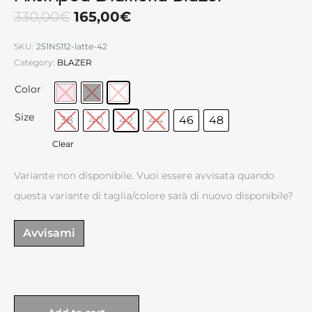
330,00
€
165,00
€
SKU:
251NS112-latte-42
Category:
BLAZER
Color
Size
38
40
42
44
46
48
Clear
Variante non disponibile. Vuoi essere avvisata quando
questa variante di taglia/colore sarà di nuovo disponibile?
Avvisami