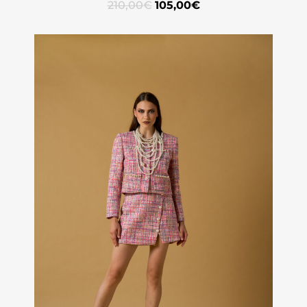
210,00
€
105,00
€