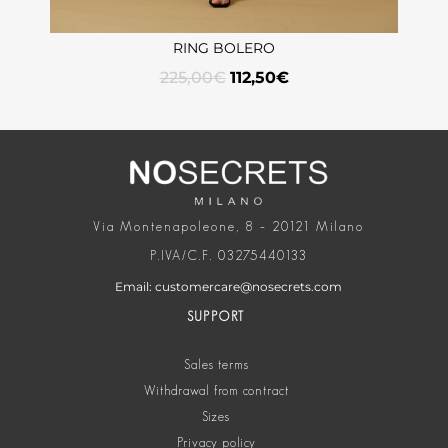
RING BOLERO
225,00
€
112,50
€
Via Montenapoleone, 8 – 20121 Milano
P.IVA/C.F. 03275440133
Email: customercare@nosecrets.com
SUPPORT
Sales terms
Withdrawal from contract
Sizes
Privacy policy