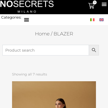
0
Categories:
Home
/ BLAZER
Showing all 7 results