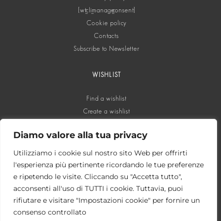
[wt_cli_manage_consent]
Cookie policy
Contacts
Subscribe to Newsletter
WISHLIST
Find a wishlist
Create a wishlist
Diamo valore alla tua privacy
SOCIAL
Utilizziamo i cookie sul nostro sito Web per offrirti
l'esperienza più pertinente ricordando le tue preferenze
e ripetendo le visite. Cliccando su "Accetta tutto",
acconsenti all'uso di TUTTI i cookie. Tuttavia, puoi
rifiutare e visitare "Impostazioni cookie" per fornire un
consenso controllato