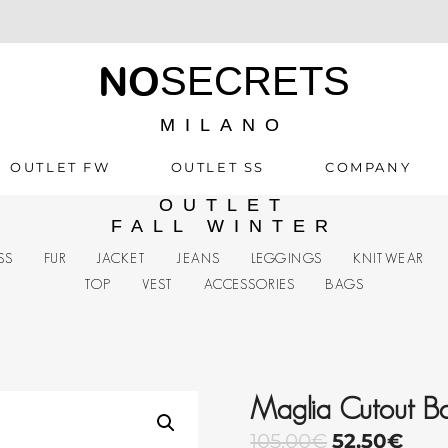
NO
SECRETS
MILANO
OUTLET FW
OUTLET SS
COMPANY
OUTLET
FALL WINTER
SS
FUR
JACKET
JEANS
LEGGINGS
KNITWEAR
TOP
VEST
ACCESSORIES
BAGS
Maglia Cutout Bo
105,00
€
52,50
€