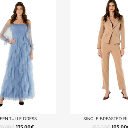
EEN TULLE DRESS
SINGLE-BREASTED B
70,00
€
135,00
€
210,00
€
105,00