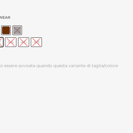
TWEAR
2
44
46
48
oi essere avvisata quando questa variante di taglia/colore