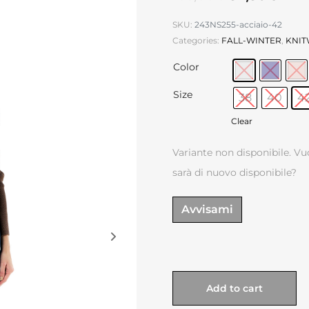
SKU:
243NS255-acciaio-42
Categories:
FALL-WINTER
,
KNI
Color
Size
38
40
4
Clear
Variante non disponibile. Vu
sarà di nuovo disponibile?
Avvisami
Add to cart