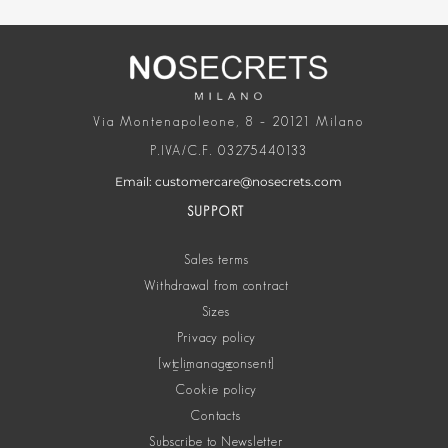
Via Montenapoleone, 8 – 20121 Milano
P.IVA/C.F. 03275440133
Email: customercare@nosecrets.com
SUPPORT
Sales terms
Withdrawal from contract
Sizes
Privacy policy
[wt_cli_manage_consent]
Cookie policy
Contacts
Subscribe to Newsletter