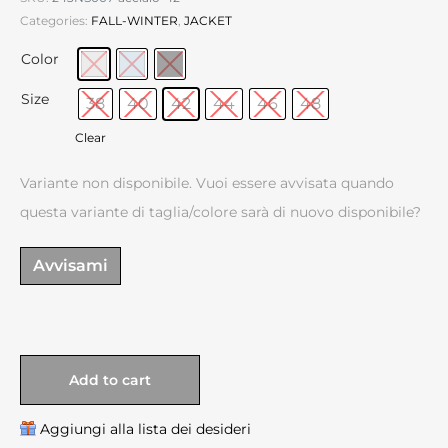
Categories:
FALL-WINTER
,
JACKET
Color
Size
38
40
42
44
46
48
Clear
Variante non disponibile. Vuoi essere avvisata quando
questa variante di taglia/colore sarà di nuovo disponibile?
Avvisami
Add to cart
Aggiungi alla lista dei desideri