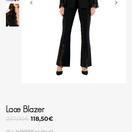
Lace Blazer
237,00
€
118,50
€
SKU:
243NS007-acciaio-42