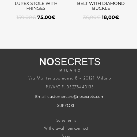
LUREX STOLE WITH
BELT WITH DIAMOND
FRINGES
BUCKLE
150,00
€
75,00
€
36,00
€
18,00
€
Via Montenapoleone, 8 – 20121 Milano
P.IVA/C.F. 03275440133
Email: customercare@nosecrets.com
SUPPORT
Sales terms
Withdrawal from contract
Sizes