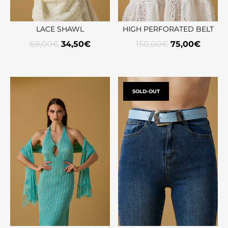
LACE SHAWL
HIGH PERFORATED BELT
69,00
€
34,50
€
150,00
€
75,00
€
SOLD-OUT