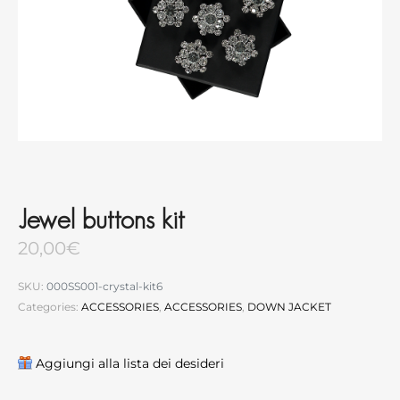
Jewel buttons kit
20,00
€
SKU:
000SS001-crystal-kit6
Categories:
ACCESSORIES
,
ACCESSORIES
,
DOWN JACKET
Aggiungi alla lista dei desideri