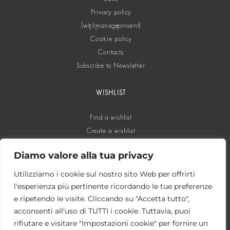
Privacy policy
[wt_cli_manage_consent]
Cookie policy
Contacts
Subscribe to Newsletter
WISHLIST
Find a wishlist
Create a wishlist
Diamo valore alla tua privacy
SOCIAL
Utilizziamo i cookie sul nostro sito Web per offrirti
l'esperienza più pertinente ricordando le tue preferenze
e ripetendo le visite. Cliccando su "Accetta tutto",
acconsenti all'uso di TUTTI i cookie. Tuttavia, puoi
rifiutare e visitare "Impostazioni cookie" per fornire un