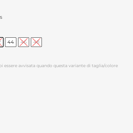
S
2
44
46
48
oi essere avvisata quando questa variante di taglia/colore