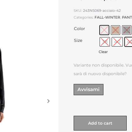
SKU:
243NS069-acciaio-42
Categories:
FALL-WINTER
,
PANT
Color
Size
38
40
4
Clear
Variante non disponibile. Vu
sarà di nuovo disponibile?
Avvisami
Add to cart