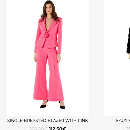
SINGLE-BREASTED BLAZER WITH PINK
FAUX 
225,00
€
112,50
€
2