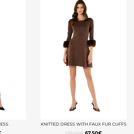
RESS
KNITTED DRESS WITH FAUX FUR CUFFS
€
135,00
€
67,50
€