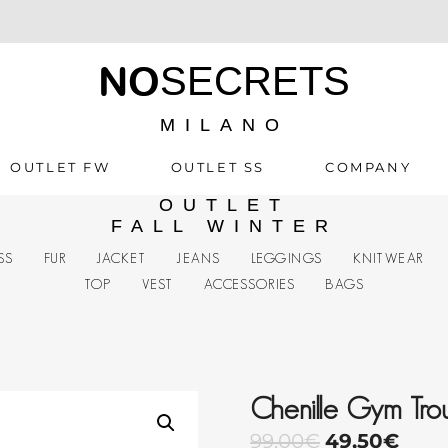
NO
SECRETS
MILANO
OUTLET FW
OUTLET SS
COMPANY
OUTLET
FALL WINTER
SS
FUR
JACKET
JEANS
LEGGINGS
KNITWEAR
TOP
VEST
ACCESSORIES
BAGS
Chenille Gym Tro
99,00
€
49,50
€