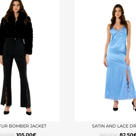
FUR BOMBER JACKET
SATIN AND LACE D
10,00
€
105,00
€
165,00
€
82,50