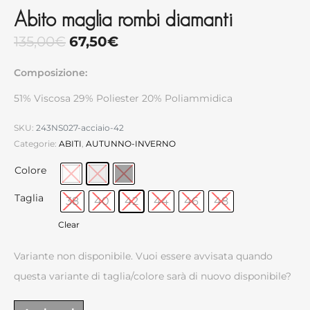
Abito maglia rombi diamanti
135,00
€
67,50
€
Composizione:
51% Viscosa 29% Poliester 20% Poliammidica
SKU:
243NS027-acciaio-42
Categorie:
ABITI
,
AUTUNNO-INVERNO
Colore
Taglia
38
40
42
44
46
48
Clear
Variante non disponibile. Vuoi essere avvisata quando
questa variante di taglia/colore sarà di nuovo disponibile?