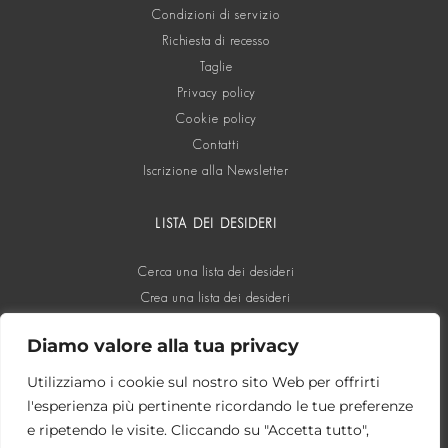
Condizioni di servizio
Richiesta di recesso
Taglie
Privacy policy
Cookie policy
Contatti
Iscrizione alla Newsletter
LISTA DEI DESIDERI
Cerca una lista dei desideri
Crea una lista dei desideri
Diamo valore alla tua privacy
SOCIAL
Utilizziamo i cookie sul nostro sito Web per offrirti
l'esperienza più pertinente ricordando le tue preferenze
e ripetendo le visite. Cliccando su "Accetta tutto",