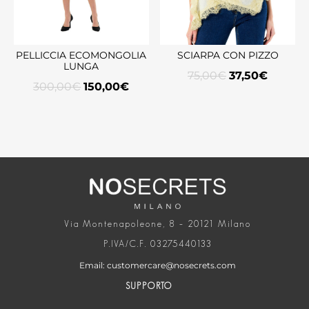
PELLICCIA ECOMONGOLIA
SCIARPA CON PIZZO
LUNGA
75,00
€
37,50
€
300,00
€
150,00
€
Via Montenapoleone, 8 – 20121 Milano
P.IVA/C.F. 03275440133
Email: customercare@nosecrets.com
SUPPORTO