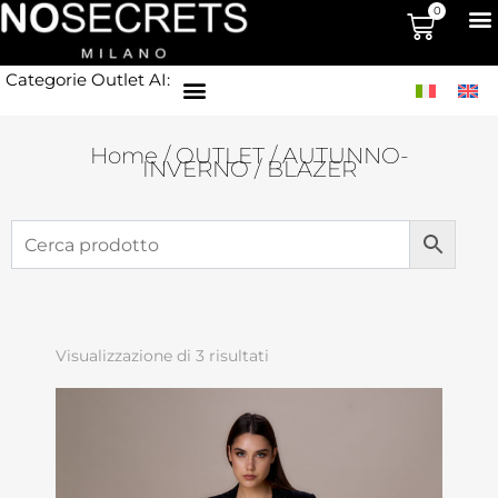
0
Categorie Outlet AI:
Home
/
OUTLET
/
AUTUNNO-
INVERNO
/ BLAZER
Visualizzazione di 3 risultati