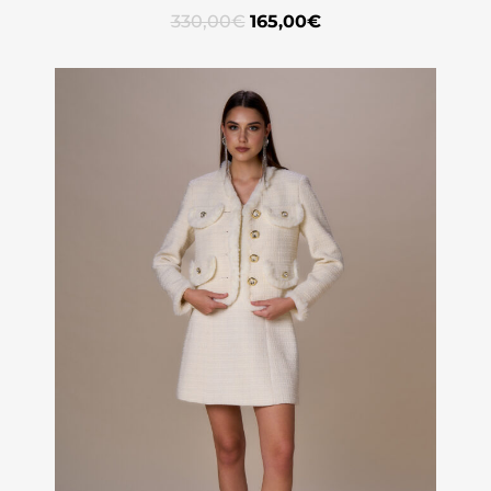
330,00
€
165,00
€