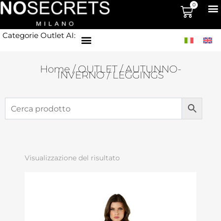
0
Categorie Outlet AI:
Home
/
OUTLET
/
AUTUNNO-
INVERNO
/ LEGGINGS
Visualizzazione del risultato