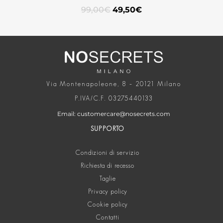
99,00
€
49,50
€
Via Montenapoleone, 8 – 20121 Milano
P.IVA/C.F. 03275440133
Email: customercare@nosecrets.com
SUPPORTO
Condizioni di servizio
Richiesta di recesso
Taglie
Privacy policy
Cookie policy
Contatti