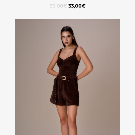
66,00
€
33,00
€