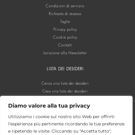
Condizioni di servizio
Richiesta di recesso
Taglie
Privacy policy
Cookie policy
Contatti
Iscrizione alla Newsletter
LISTA DEI DESIDERI
Cerca una lista dei desideri
Crea una lista dei desideri
Diamo valore alla tua privacy
SOCIAL
Utilizziamo i cookie sul nostro sito Web per offrirti
l'esperienza più pertinente ricordando le tue preferenze
e ripetendo le visite. Cliccando su "Accetta tutto",