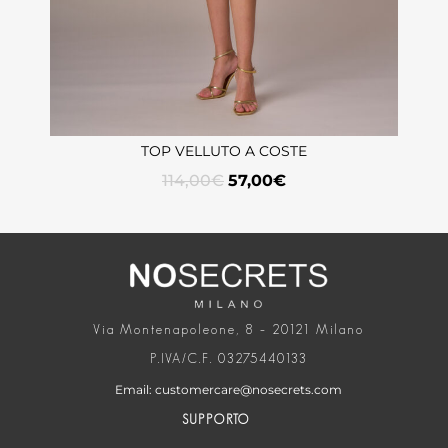
TOP VELLUTO A COSTE
114,00
€
57,00
€
Via Montenapoleone, 8 – 20121 Milano
P.IVA/C.F. 03275440133
Email: customercare@nosecrets.com
SUPPORTO