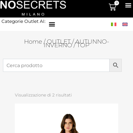
0
Categorie Outlet AI:
Home
/
OUTLET
/
AUTUNNO-
INVERNO
/ TOP
Visualizzazione di 2 risultati