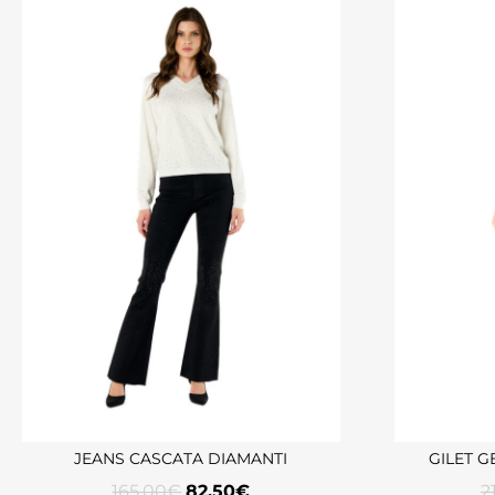
JEANS CASCATA DIAMANTI
GILET 
165,00
€
82,50
€
2