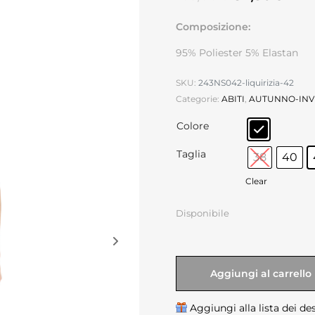
Composizione:
95% Poliester 5% Elastan
SKU:
243NS042-liquirizia-42
Categorie:
ABITI
,
AUTUNNO-IN
Colore
Taglia
38
40
Clear
Disponibile
Aggiungi al carrello
Aggiungi alla lista dei de