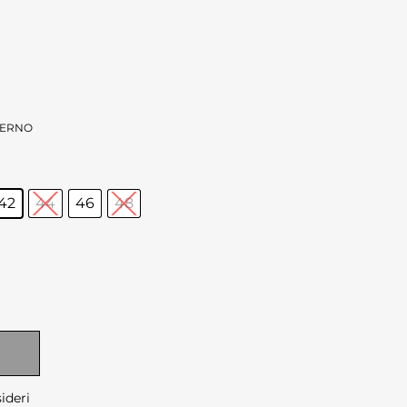
VERNO
42
44
46
48
sideri