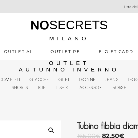
Liste dei
NO
SECRETS
MILANO
OUTLET AI
OUTLET PE
E-GIFT CARD
OUTLET
AUTUNNO INVERNO
COMPLETI
GIACCHE
GILET
GONNE
JEANS
LEG
SHORTS
TOP
T-SHIRT
ACCESSORI
BORSE
Tubino fibbia dia
165,00
€
82,50
€