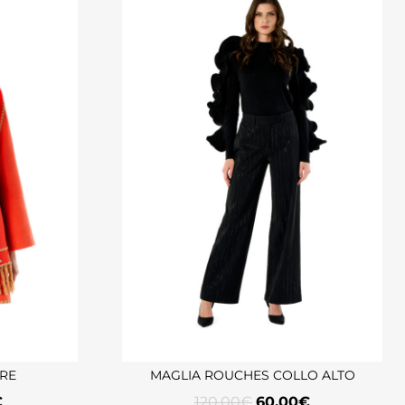
URE
MAGLIA ROUCHES COLLO ALTO
€
120,00
€
60,00
€