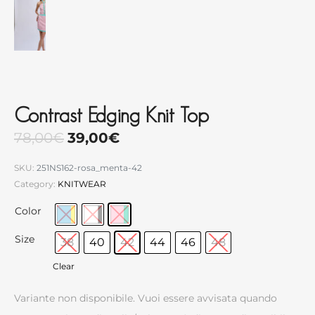
Contrast Edging Knit Top
78,00
€
39,00
€
SKU:
251NS162-rosa_menta-42
Category:
KNITWEAR
Color
Size
38
40
42
44
46
48
Clear
Variante non disponibile. Vuoi essere avvisata quando