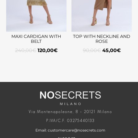
MAXI CARDIGAN WITH
TOP WITH NECKLINE AND
BELT
ROSE
240,00
€
120,00
€
90,00
€
45,00
€
Via Montenapoleone, 8 – 20121 Milano
P.IVA/C.F. 03275440133
Email: customercare@nosecrets.com