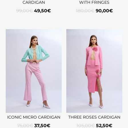
CARDIGAN
WITH FRINGES
99,00
€
49,50
€
180,00
€
90,00
€
ICONIC MICRO CARDIGAN
THREE ROSES CARDIGAN
75,00
€
37,50
€
105,00
€
52,50
€