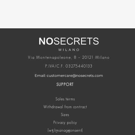
Via Montenapoleone, 8 – 20121 Milano
P.IVA/C.F. 03275440133
Email: customercare@nosecrets.com
SUPPORT
Sales terms
Withdrawal from contract
Sizes
Privacy policy
[wt_cli_manage_consent]