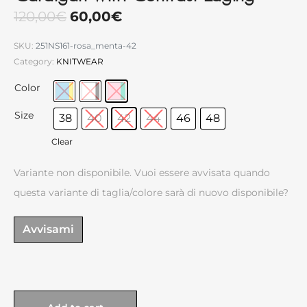
120,00
€
60,00
€
SKU:
251NS161-rosa_menta-42
Category:
KNITWEAR
Color
Size
38
40
42
44
46
48
Clear
Variante non disponibile. Vuoi essere avvisata quando
questa variante di taglia/colore sarà di nuovo disponibile?
Avvisami