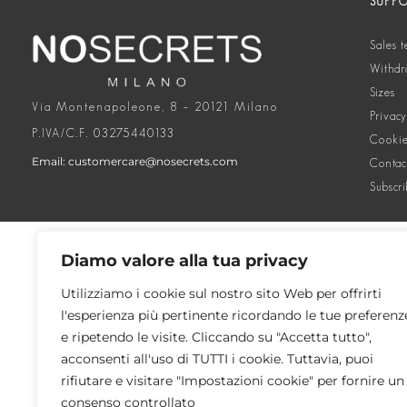
SUPP
Sales 
Withdr
Sizes
Via Montenapoleone, 8 – 20121 Milano
Privacy
P.IVA/C.F. 03275440133
Cookie
Email: customercare@nosecrets.com
Contac
Subscri
Diamo valore alla tua privacy
Utilizziamo i cookie sul nostro sito Web per offrirti
l'esperienza più pertinente ricordando le tue preferenz
e ripetendo le visite. Cliccando su "Accetta tutto",
acconsenti all'uso di TUTTI i cookie. Tuttavia, puoi
rifiutare e visitare "Impostazioni cookie" per fornire un
consenso controllato