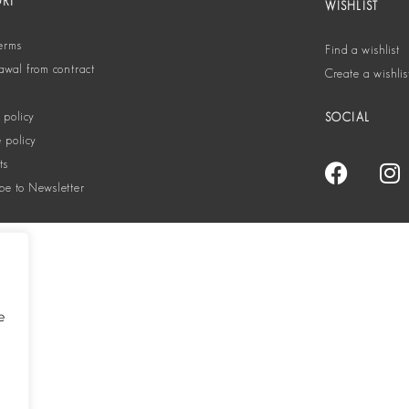
ORT
WISHLIST
terms
Find a wishlist
awal from contract
Create a wishlis
 policy
SOCIAL
 policy
ts
be to Newsletter
e