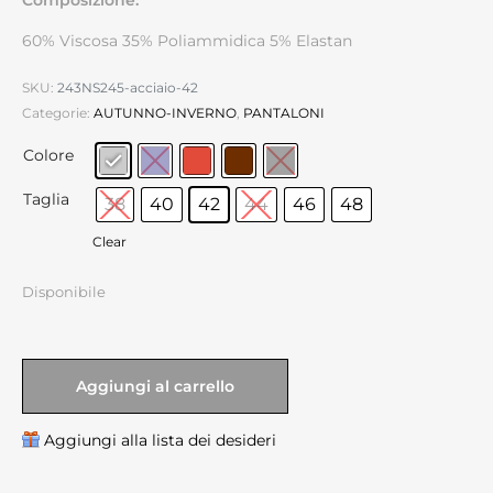
60% Viscosa 35% Poliammidica 5% Elastan
SKU:
243NS245-acciaio-42
Categorie:
AUTUNNO-INVERNO
,
PANTALONI
Colore
Taglia
38
40
42
44
46
48
Clear
Disponibile
Aggiungi al carrello
Aggiungi alla lista dei desideri