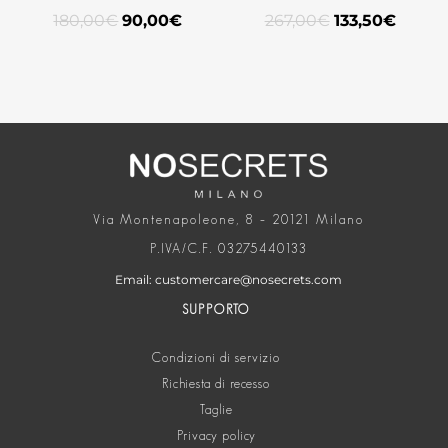
180,00
€
90,00
€
267,00
€
133,50
€
Via Montenapoleone, 8 – 20121 Milano
P.IVA/C.F. 03275440133
Email: customercare@nosecrets.com
SUPPORTO
Condizioni di servizio
Richiesta di recesso
Taglie
Privacy policy