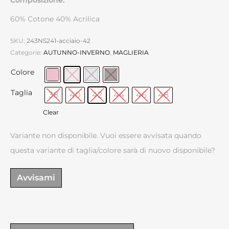
60% Cotone 40% Acrilica
SKU:
243NS241-acciaio-42
Categorie:
AUTUNNO-INVERNO
,
MAGLIERIA
Colore
Taglia
38
40
42
44
46
48
Clear
Variante non disponibile. Vuoi essere avvisata quando
questa variante di taglia/colore sarà di nuovo disponibile?
Avvisami