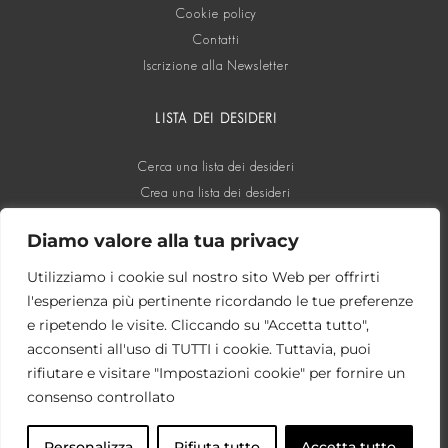
Cookie policy
Contatti
Iscrizione alla Newsletter
LISTA DEI DESIDERI
Cerca una lista dei desideri
Crea una lista dei desideri
Diamo valore alla tua privacy
SOCIAL
Utilizziamo i cookie sul nostro sito Web per offrirti
l'esperienza più pertinente ricordando le tue preferenze
e ripetendo le visite. Cliccando su "Accetta tutto",
acconsenti all'uso di TUTTI i cookie. Tuttavia, puoi
rifiutare e visitare "Impostazioni cookie" per fornire un
consenso controllato
Personalizza
Rifiuta tutto
Accetta tutto