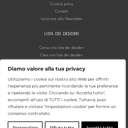
Cookie policy
Contatti
Iscrizione alla Newsletter
LISTA DEI DESIDERI
Cerca una lista dei desideri
Crea una lista dei desideri
Diamo valore alla tua privacy
SOCIAL
Utilizziamo i cookie sul nostro sito Web per offrirti
l'esperienza più pertinente ricordando le tue preferenze
e ripetendo le visite. Cliccando su "Accetta tutto",
acconsenti all'uso di TUTTI i cookie. Tuttavia, puoi
rifiutare e visitare "Impostazioni cookie" per fornire un
consenso controllato
Personalizza
Rifiuta tutto
Accetta tutto