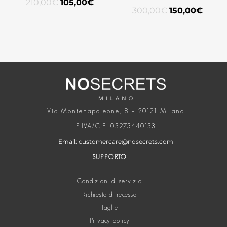
210,00
€
105,00
€
300,00
€
150,00
€
Via Montenapoleone, 8 – 20121 Milano
P.IVA/C.F. 03275440133
Email: customercare@nosecrets.com
SUPPORTO
Condizioni di servizio
Richiesta di recesso
Taglie
Privacy policy