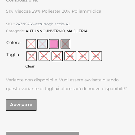
51% Viscosa 29% Poliester 20% Poliammidica
SKU:
243NS263-azzurroghiaccio-42
Categorie:
AUTUNNO-INVERNO
,
MAGLIERIA
Colore
Taglia
38
40
42
44
46
48
Clear
Variante non disponibile. Vuoi essere avvisata quando
questa variante di taglia/colore sarà di nuovo disponibile?
Avvisami