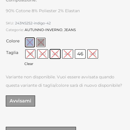
90% Cotone 8% Poliester 2% Elastan
SKU:
243NS252-indigo-42
Categorie:
AUTUNNO-INVERNO
,
JEANS
Colore
Taglia
38
40
42
44
46
48
Clear
Variante non disponibile. Vuoi essere avvisata quando
questa variante di taglia/colore sarà di nuovo disponibile?
Avvisami