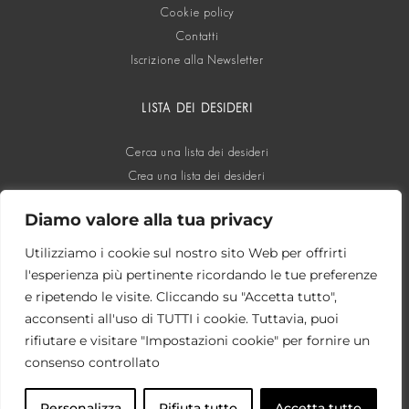
Cookie policy
Contatti
Iscrizione alla Newsletter
LISTA DEI DESIDERI
Cerca una lista dei desideri
Crea una lista dei desideri
Diamo valore alla tua privacy
SOCIAL
Utilizziamo i cookie sul nostro sito Web per offrirti
l'esperienza più pertinente ricordando le tue preferenze
e ripetendo le visite. Cliccando su "Accetta tutto",
acconsenti all'uso di TUTTI i cookie. Tuttavia, puoi
rifiutare e visitare "Impostazioni cookie" per fornire un
consenso controllato
Personalizza
Rifiuta tutto
Accetta tutto