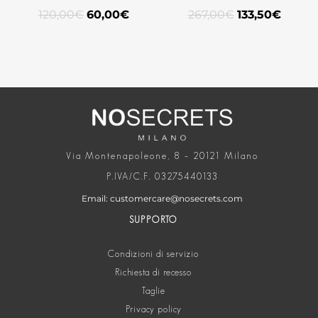
120,00
€
60,00
€
267,00
€
133,50
€
Via Montenapoleone, 8 – 20121 Milano
P.IVA/C.F. 03275440133
Email: customercare@nosecrets.com
SUPPORTO
Condizioni di servizio
Richiesta di recesso
Taglie
Privacy policy