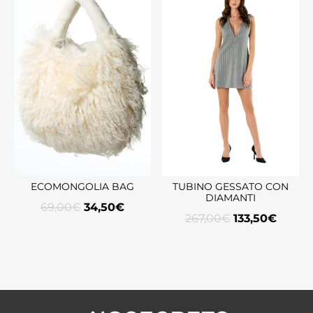
ECOMONGOLIA BAG
TUBINO GESSATO CON
DIAMANTI
69,00
€
34,50
€
267,00
€
133,50
€