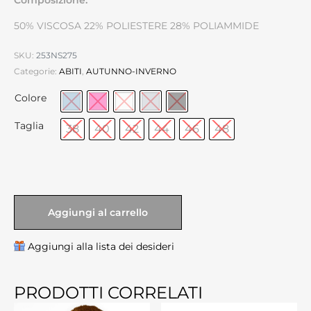
50% VISCOSA 22% POLIESTERE 28% POLIAMMIDE
SKU:
253NS275
Categorie:
ABITI
,
AUTUNNO-INVERNO
Colore
Taglia
38
40
42
44
46
48
Aggiungi al carrello
Aggiungi alla lista dei desideri
PRODOTTI CORRELATI