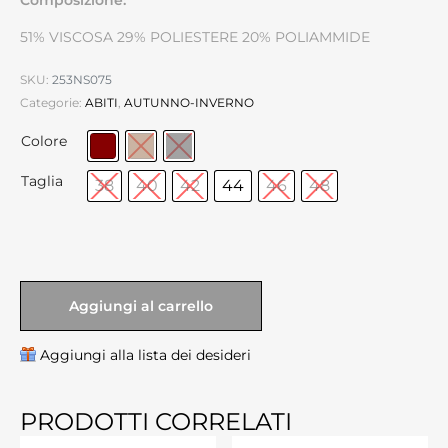
51% VISCOSA 29% POLIESTERE 20% POLIAMMIDE
SKU:
253NS075
Categorie:
ABITI
,
AUTUNNO-INVERNO
Colore
Taglia
38
40
42
44
46
48
Aggiungi al carrello
Aggiungi alla lista dei desideri
PRODOTTI CORRELATI