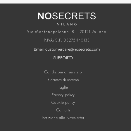
Via Montenapoleone, 8 – 20121 Milano
P.IVA/C.F. 03275440133
Email: customercare@nosecrets.com
SUPPORTO
Condizioni di servizio
Richiesta di recesso
Taglie
Privacy policy
Cookie policy
Contatti
Iscrizione alla Newsletter