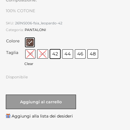
100% COTONE
SKU:
261NS006-fsia_leopardo-42
Categoria:
PANTALONI
Colore
Taglia
38
40
42
44
46
48
Clear
Disponibile
Aggiungi al carrello
Aggiungi alla lista dei desideri