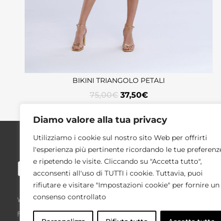
BIKINI TRIANGOLO PETALI
75,00
€
37,50
€
Diamo valore alla tua privacy
Utilizziamo i cookie sul nostro sito Web per offrirti
SUPP
l'esperienza più pertinente ricordando le tue preferenz
e ripetendo le visite. Cliccando su "Accetta tutto",
Condizi
acconsenti all'uso di TUTTI i cookie. Tuttavia, puoi
Richies
rifiutare e visitare "Impostazioni cookie" per fornire un
Taglie
consenso controllato
Via Montenapoleone, 8 – 20121 Milano
Privacy
P.IVA/C.F. 03275440133
Cookie