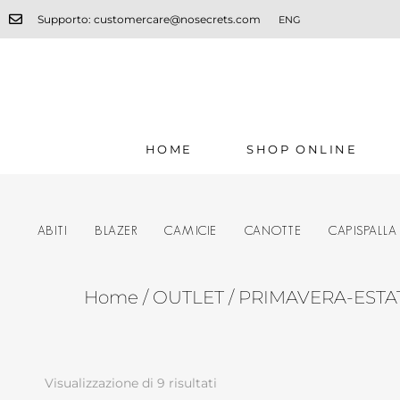
Supporto: customercare@nosecrets.com
ENG
HOME
SHOP ONLINE
ABITI
BLAZER
CAMICIE
CANOTTE
CAPISPALLA
Home
/
OUTLET
/
PRIMAVERA-ESTA
Visualizzazione di 9 risultati