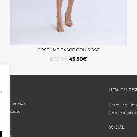
COSTUME FASCE CON ROSE
87,00
€
43,50
€
ORTO
LISTA DEI DES
e
oni di servizio
Cerca una lista 
ta di recesso
Crea una lista d
 policy
SOCIAL
 policy