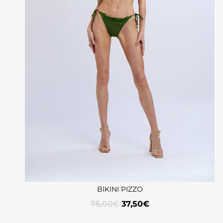
BIKINI PIZZO
75,00
€
37,50
€