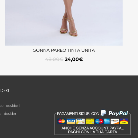
GONNA PAREO TINTA UNITA
48,00
€
24,00
€
IDERI
dei desideri
ei desideri