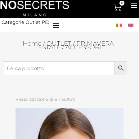
0
Categorie Outlet PE:
Home
/
OUTLET
/
PRIMAVERA-
ESTATE
/ ACCESSORI
Visualizzazione di 8 risultati