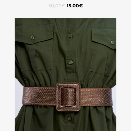
30,00
€
15,00
€