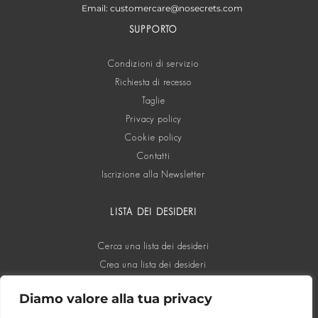
Email: customercare@nosecrets.com
SUPPORTO
Condizioni di servizio
Richiesta di recesso
Taglie
Privacy policy
Cookie policy
Contatti
Iscrizione alla Newsletter
LISTA DEI DESIDERI
Cerca una lista dei desideri
Crea una lista dei desideri
Diamo valore alla tua privacy
SOCIAL