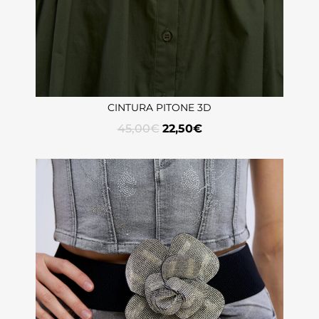
CINTURA PITONE 3D
45,00
€
22,50
€