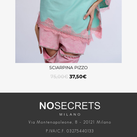
SCIARPINA PIZZO
75,00
€
37,50
€
Via Montenapoleone, 8 – 20121 Milano
P.IVA/C.F. 03275440133