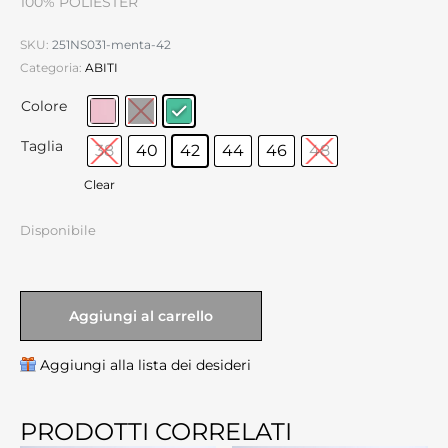
100% POLIESTER
SKU:
251NS031-menta-42
Categoria:
ABITI
Colore
Taglia
38
40
42
44
46
48
Clear
Disponibile
Aggiungi al carrello
Aggiungi alla lista dei desideri
PRODOTTI CORRELATI