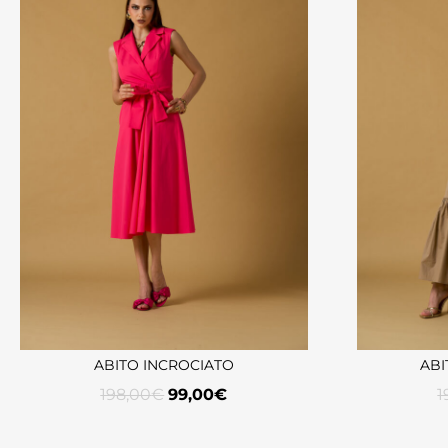
ABITO INCROCIATO
ABI
198,00
€
99,00
€
1