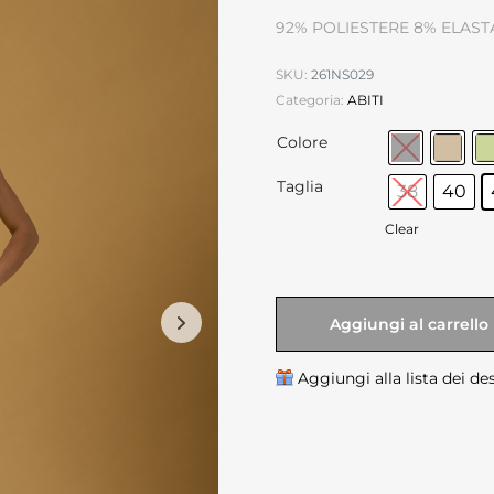
92% POLIESTERE 8% ELAST
SKU:
261NS029
Categoria:
ABITI
Colore
Taglia
38
40
Clear
Aggiungi al carrello
Aggiungi alla lista dei de