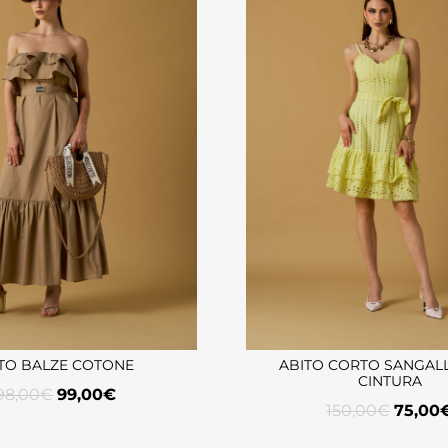
TO BALZE COTONE
ABITO CORTO SANGAL
CINTURA
98,00
€
99,00
€
150,00
€
75,00