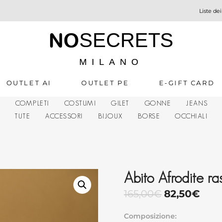
Liste dei
NO
SECRETS
MILANO
OUTLET AI
OUTLET PE
E-GIFT CARD
A
COMPLETI
COSTUMI
GILET
GONNE
JEANS
TUTE
ACCESSORI
BIJOUX
BORSE
OCCHIALI
Abito Afrodite ra
165,00
€
82,50
€
Composizione: