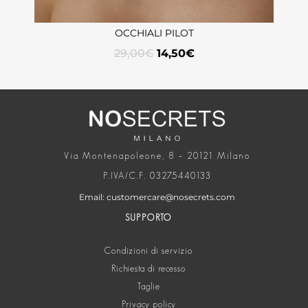
OCCHIALI PILOT
29,00
€
14,50
€
Via Montenapoleone, 8 – 20121 Milano
P.IVA/C.F. 03275440133
Email: customercare@nosecrets.com
SUPPORTO
Condizioni di servizio
Richiesta di recesso
Taglie
Privacy policy