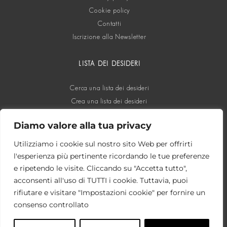
Cookie policy
Contatti
Iscrizione alla Newsletter
LISTA DEI DESIDERI
Cerca una lista dei desideri
Crea una lista dei desideri
Diamo valore alla tua privacy
SOCIAL
Utilizziamo i cookie sul nostro sito Web per offrirti
l'esperienza più pertinente ricordando le tue preferenze
e ripetendo le visite. Cliccando su "Accetta tutto",
acconsenti all'uso di TUTTI i cookie. Tuttavia, puoi
rifiutare e visitare "Impostazioni cookie" per fornire un
consenso controllato