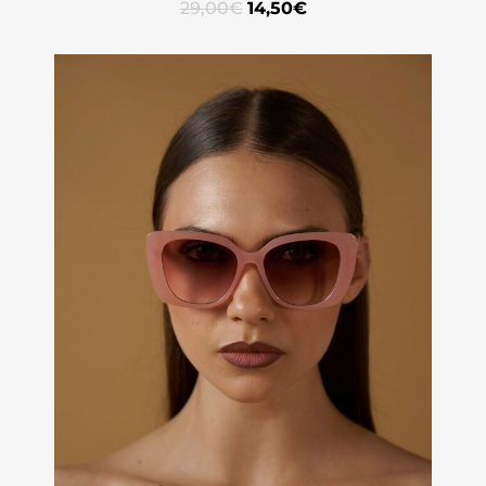
29,00
€
14,50
€