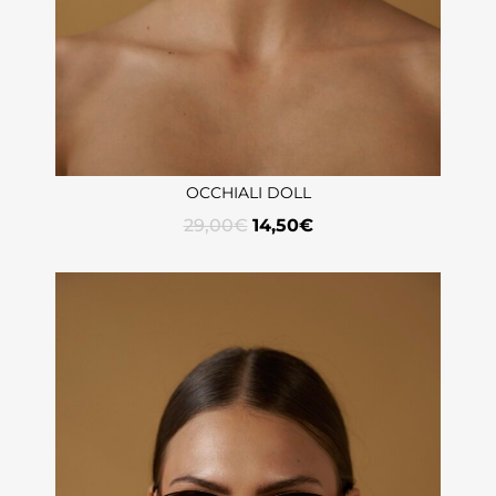
OCCHIALI DOLL
29,00
€
14,50
€