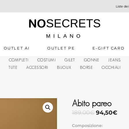
Liste dei
NO
SECRETS
MILANO
OUTLET AI
OUTLET PE
E-GIFT CARD
A
COMPLETI
COSTUMI
GILET
GONNE
JEANS
TUTE
ACCESSORI
BIJOUX
BORSE
OCCHIALI
Abito pareo
189,00
€
94,50
€
Composizione: