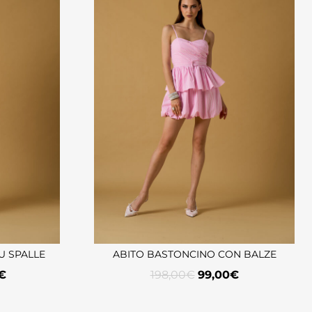
U SPALLE
ABITO BASTONCINO CON BALZE
€
198,00
€
99,00
€