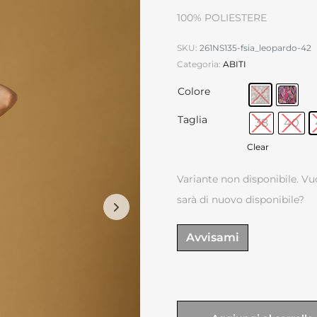
100% POLIESTERE
SKU:
261NS135-fsia_leopardo-42
Categoria:
ABITI
Colore
Taglia
38
40
Clear
Variante non disponibile. Vu
sarà di nuovo disponibile?
Avvisami