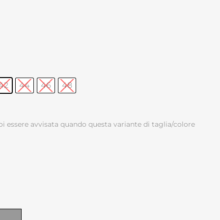
42
44
46
48
oi essere avvisata quando questa variante di taglia/colore