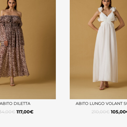
ABITO DILETTA
ABITO LUNGO VOLANT S
34,00
€
117,00
€
210,00
€
105,00