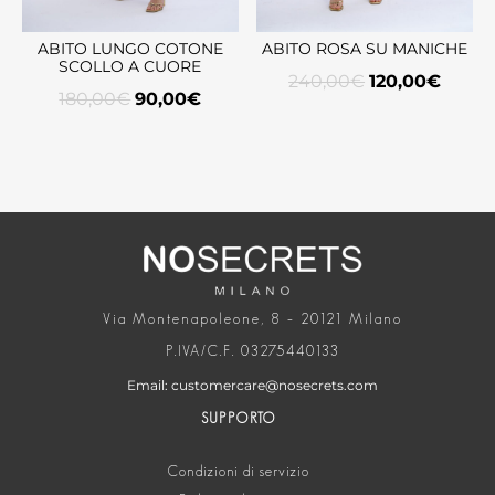
ABITO LUNGO COTONE
ABITO ROSA SU MANICHE
SCOLLO A CUORE
240,00
€
120,00
€
180,00
€
90,00
€
Via Montenapoleone, 8 – 20121 Milano
P.IVA/C.F. 03275440133
Email: customercare@nosecrets.com
SUPPORTO
Condizioni di servizio