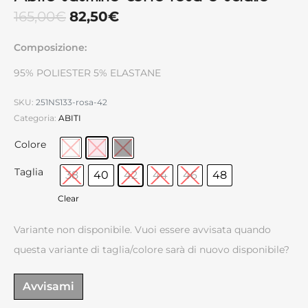
165,00
€
82,50
€
Composizione:
95% POLIESTER 5% ELASTANE
SKU:
251NS133-rosa-42
Categoria:
ABITI
Colore
Taglia
38
40
42
44
46
48
Clear
Variante non disponibile. Vuoi essere avvisata quando
questa variante di taglia/colore sarà di nuovo disponibile?
Avvisami