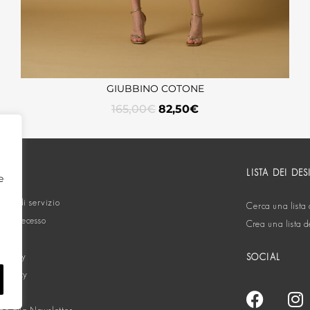
GIUBBINO COTONE
165,00
€
82,50
€
ORTO
LISTA DEI DES
e
oni di servizio
Cerca una lista 
ta di recesso
Crea una lista d
 policy
SOCIAL
 policy
ti