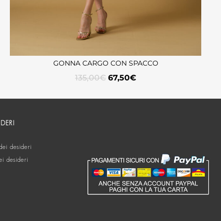
GONNA CARGO CON SPACCO
135,00
€
67,50
€
IDERI
dei desideri
ei desideri