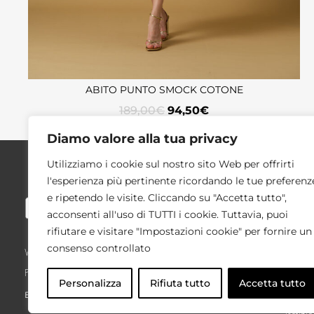
ABITO PUNTO SMOCK COTONE
189,00
€
94,50
€
Diamo valore alla tua privacy
Utilizziamo i cookie sul nostro sito Web per offrirti
SUPP
l'esperienza più pertinente ricordando le tue preferenz
e ripetendo le visite. Cliccando su "Accetta tutto",
Condizi
acconsenti all'uso di TUTTI i cookie. Tuttavia, puoi
Richies
rifiutare e visitare "Impostazioni cookie" per fornire un
Taglie
consenso controllato
Via Montenapoleone, 8 – 20121 Milano
Privacy
P.IVA/C.F. 03275440133
Cookie
Personalizza
Rifiuta tutto
Accetta tutto
Email: customercare@nosecrets.com
Contat