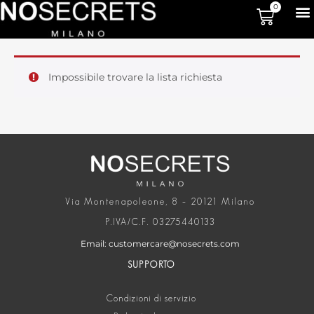
0
Impossibile trovare la lista richiesta
Via Montenapoleone, 8 – 20121 Milano
P.IVA/C.F. 03275440133
Email: customercare@nosecrets.com
SUPPORTO
Condizioni di servizio