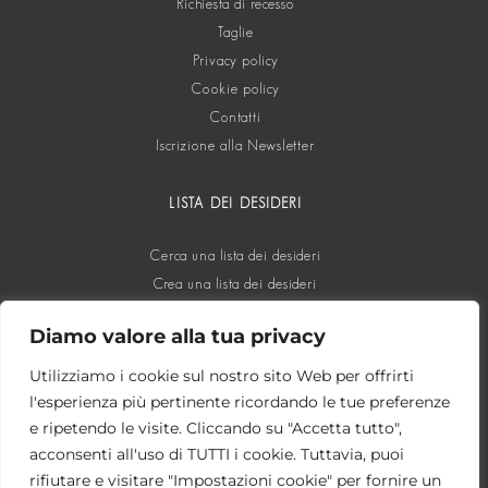
Richiesta di recesso
Taglie
Privacy policy
Cookie policy
Contatti
Iscrizione alla Newsletter
LISTA DEI DESIDERI
Cerca una lista dei desideri
Crea una lista dei desideri
Diamo valore alla tua privacy
SOCIAL
Utilizziamo i cookie sul nostro sito Web per offrirti
l'esperienza più pertinente ricordando le tue preferenze
e ripetendo le visite. Cliccando su "Accetta tutto",
acconsenti all'uso di TUTTI i cookie. Tuttavia, puoi
rifiutare e visitare "Impostazioni cookie" per fornire un