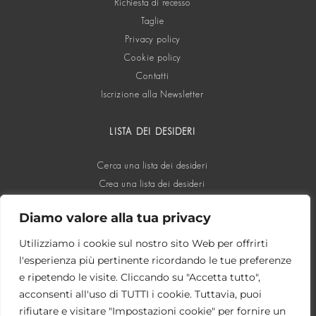
Richiesta di recesso
Taglie
Privacy policy
Cookie policy
Contatti
Iscrizione alla Newsletter
LISTA DEI DESIDERI
Cerca una lista dei desideri
Crea una lista dei desideri
Diamo valore alla tua privacy
SOCIAL
Utilizziamo i cookie sul nostro sito Web per offrirti
l'esperienza più pertinente ricordando le tue preferenze
e ripetendo le visite. Cliccando su "Accetta tutto",
acconsenti all'uso di TUTTI i cookie. Tuttavia, puoi
rifiutare e visitare "Impostazioni cookie" per fornire un