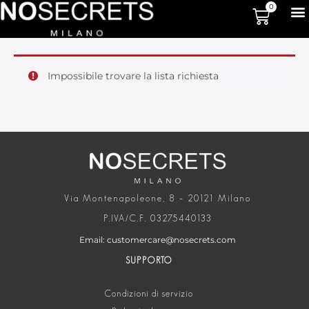
0
Impossibile trovare la lista richiesta
Via Montenapoleone, 8 – 20121 Milano
P.IVA/C.F. 03275440133
Email: customercare@nosecrets.com
SUPPORTO
Condizioni di servizio