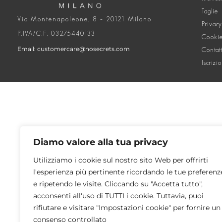
Taglie
Via Montenapoleone, 8 – 20121 Milano
Privacy
P.IVA/C.F. 03275440133
Cookie
Email: customercare@nosecrets.com
Contat
Iscrizi
Diamo valore alla tua privacy
Utilizziamo i cookie sul nostro sito Web per offrirti
l'esperienza più pertinente ricordando le tue preferenz
e ripetendo le visite. Cliccando su "Accetta tutto",
acconsenti all'uso di TUTTI i cookie. Tuttavia, puoi
rifiutare e visitare "Impostazioni cookie" per fornire un
consenso controllato