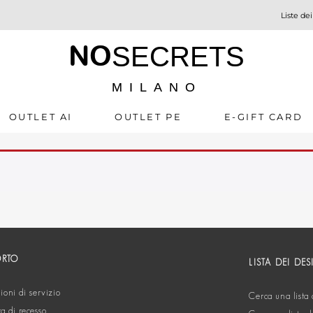
Liste dei
NO
SECRETS
MILANO
OUTLET AI
OUTLET PE
E-GIFT CARD
ORTO
LISTA DEI DES
oni di servizio
Cerca una lista 
ta di recesso