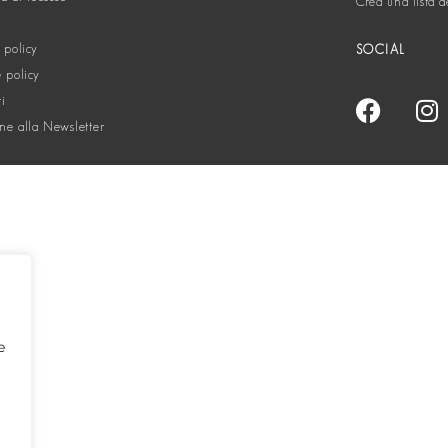
Crea una lista d
 policy
SOCIAL
 policy
ti
one alla Newsletter
e