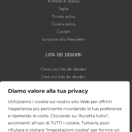
Richiesta di recesso
Taglie
Privacy policy
Cookie policy
Contatti
Iscrizione alla Newsletter
LISTA DEI DESIDERI
Cerca una lista dei desideri
Crea una lista dei desideri
Diamo valore alla tua privacy
SOCIAL
Utilizziamo i cookie sul nostro sito Web per offrirti
l'esperienza più pertinente ricordando le tue preferenze
e ripetendo le visite. Cliccando su "Accetta tutto",
acconsenti all'uso di TUTTI i cookie. Tuttavia, puoi
rifiutare e visitare "Impostazioni cookie" per fornire un