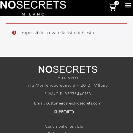
0
Impossibile trovare la lista richiesta
Via Montenapoleone, 8 – 20121 Milano
P.IVA/C.F. 03275440133
Email: customercare@nosecrets.com
SUPPORTO
Condizioni di servizio