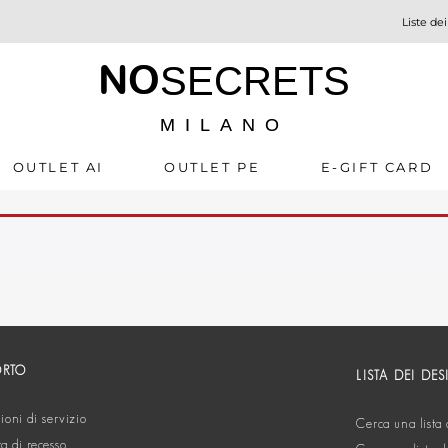
Liste dei
NO
SECRETS
MILANO
OUTLET AI
OUTLET PE
E-GIFT CARD
ORTO
LISTA DEI DES
oni di servizio
Cerca una lista 
ta di recesso