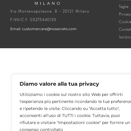
Taglie
Via Montenapoleone, 8 – 20121 Milano
Privacy
P.IVA/C.F. 03275440133
Cookie
Email: customercare@nosecrets.com
Contat
Iscrizi
Diamo valore alla tua privacy
Utilizziamo i cookie sul nostro sito Web per offrirti
l'esperienza più pertinente ricordando le tue preferenz
e ripetendo le visite. Cliccando su "Accetta tutto",
acconsenti all'uso di TUTTI i cookie. Tuttavia, puoi
rifiutare e visitare "Impostazioni cookie" per fornire un
consenso controllato