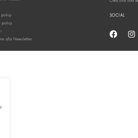
Crea una lista d
 policy
SOCIAL
 policy
ti
one alla Newsletter
e