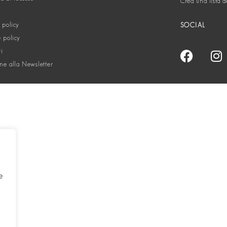
Crea una lista d
 policy
SOCIAL
 policy
ti
one alla Newsletter
e