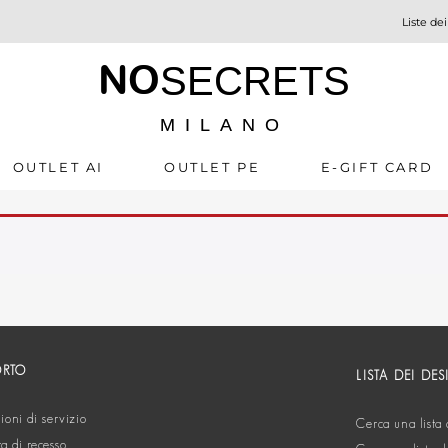
Liste dei
NO
SECRETS
MILANO
OUTLET AI
OUTLET PE
E-GIFT CARD
ORTO
LISTA DEI DES
oni di servizio
Cerca una lista 
ta di recesso