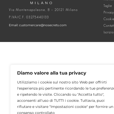
Taglie
Via Montenapoleone, 8 – 20121 Milano
Privacy
P.IVA/C.F. 03275440133
Cookie
Email: customercare@nosecrets.com
Contat
Iscrizi
Diamo valore alla tua privacy
Utilizziamo i cookie sul nostro sito Web per offrirti
l'esperienza più pertinente ricordando le tue preferenz
e ripetendo le visite. Cliccando su "Accetta tutto",
acconsenti all'uso di TUTTI i cookie. Tuttavia, puoi
rifiutare e visitare "Impostazioni cookie" per fornire un
consenso controllato