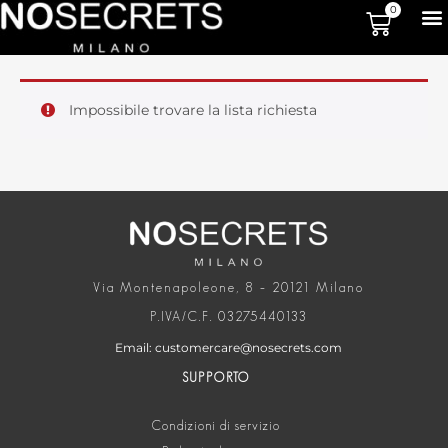
0
Impossibile trovare la lista richiesta
Via Montenapoleone, 8 – 20121 Milano
P.IVA/C.F. 03275440133
Email: customercare@nosecrets.com
SUPPORTO
Condizioni di servizio