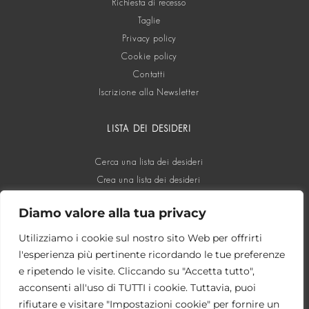
Richiesta di recesso
Taglie
Privacy policy
Cookie policy
Contatti
Iscrizione alla Newsletter
LISTA DEI DESIDERI
Cerca una lista dei desideri
Crea una lista dei desideri
Diamo valore alla tua privacy
SOCIAL
Utilizziamo i cookie sul nostro sito Web per offrirti
l'esperienza più pertinente ricordando le tue preferenze
e ripetendo le visite. Cliccando su "Accetta tutto",
acconsenti all'uso di TUTTI i cookie. Tuttavia, puoi
rifiutare e visitare "Impostazioni cookie" per fornire un