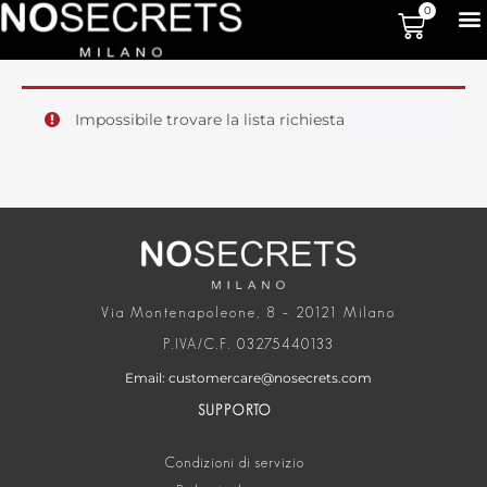
0
Impossibile trovare la lista richiesta
Via Montenapoleone, 8 – 20121 Milano
P.IVA/C.F. 03275440133
Email: customercare@nosecrets.com
SUPPORTO
Condizioni di servizio