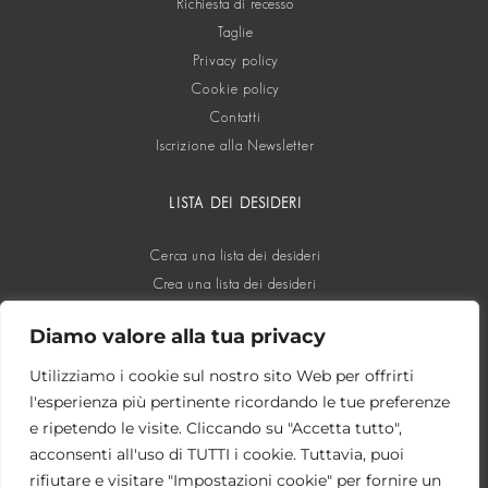
Richiesta di recesso
Taglie
Privacy policy
Cookie policy
Contatti
Iscrizione alla Newsletter
LISTA DEI DESIDERI
Cerca una lista dei desideri
Crea una lista dei desideri
Diamo valore alla tua privacy
SOCIAL
Utilizziamo i cookie sul nostro sito Web per offrirti
l'esperienza più pertinente ricordando le tue preferenze
e ripetendo le visite. Cliccando su "Accetta tutto",
acconsenti all'uso di TUTTI i cookie. Tuttavia, puoi
rifiutare e visitare "Impostazioni cookie" per fornire un