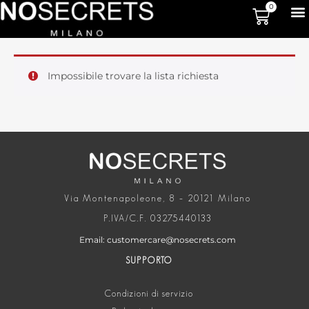
0
Impossibile trovare la lista richiesta
Via Montenapoleone, 8 – 20121 Milano
P.IVA/C.F. 03275440133
Email: customercare@nosecrets.com
SUPPORTO
Condizioni di servizio