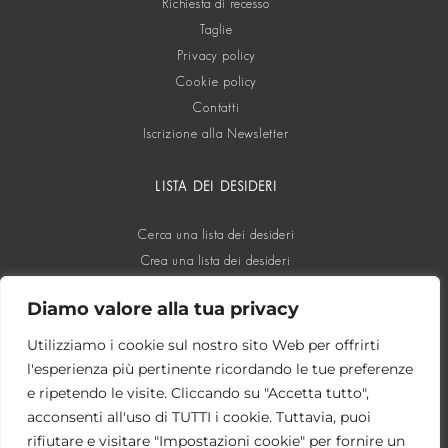
Richiesta di recesso
Taglie
Privacy policy
Cookie policy
Contatti
Iscrizione alla Newsletter
LISTA DEI DESIDERI
Cerca una lista dei desideri
Crea una lista dei desideri
Diamo valore alla tua privacy
SOCIAL
Utilizziamo i cookie sul nostro sito Web per offrirti
l'esperienza più pertinente ricordando le tue preferenze
e ripetendo le visite. Cliccando su "Accetta tutto",
acconsenti all'uso di TUTTI i cookie. Tuttavia, puoi
rifiutare e visitare "Impostazioni cookie" per fornire un