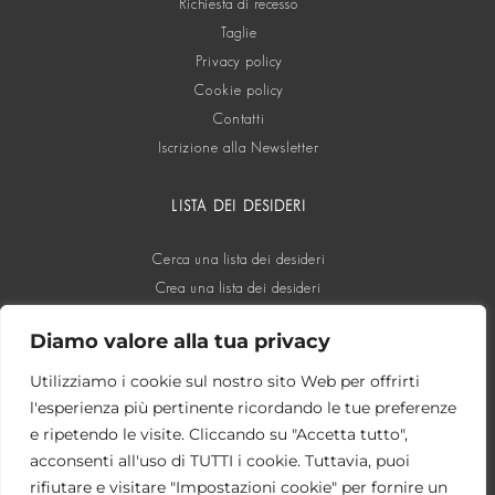
Richiesta di recesso
Taglie
Privacy policy
Cookie policy
Contatti
Iscrizione alla Newsletter
LISTA DEI DESIDERI
Cerca una lista dei desideri
Crea una lista dei desideri
Diamo valore alla tua privacy
SOCIAL
Utilizziamo i cookie sul nostro sito Web per offrirti
l'esperienza più pertinente ricordando le tue preferenze
e ripetendo le visite. Cliccando su "Accetta tutto",
acconsenti all'uso di TUTTI i cookie. Tuttavia, puoi
rifiutare e visitare "Impostazioni cookie" per fornire un