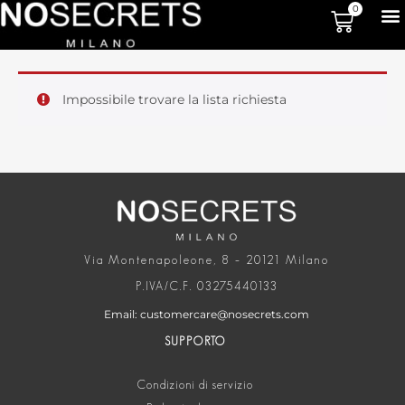
0
Impossibile trovare la lista richiesta
Via Montenapoleone, 8 – 20121 Milano
P.IVA/C.F. 03275440133
Email: customercare@nosecrets.com
SUPPORTO
Condizioni di servizio