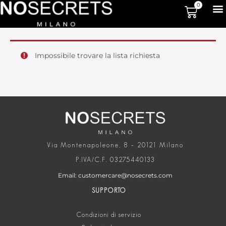
0
Impossibile trovare la lista richiesta
Via Montenapoleone, 8 – 20121 Milano
P.IVA/C.F. 03275440133
Email: customercare@nosecrets.com
SUPPORTO
Condizioni di servizio