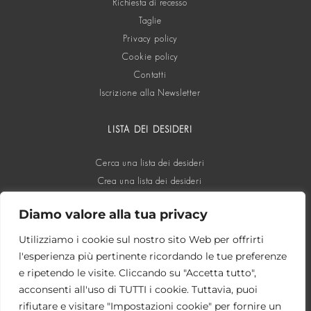
Richiesta di recesso
Taglie
Privacy policy
Cookie policy
Contatti
Iscrizione alla Newsletter
LISTA DEI DESIDERI
Cerca una lista dei desideri
Crea una lista dei desideri
Diamo valore alla tua privacy
SOCIAL
Utilizziamo i cookie sul nostro sito Web per offrirti
l'esperienza più pertinente ricordando le tue preferenze
e ripetendo le visite. Cliccando su "Accetta tutto",
acconsenti all'uso di TUTTI i cookie. Tuttavia, puoi
rifiutare e visitare "Impostazioni cookie" per fornire un