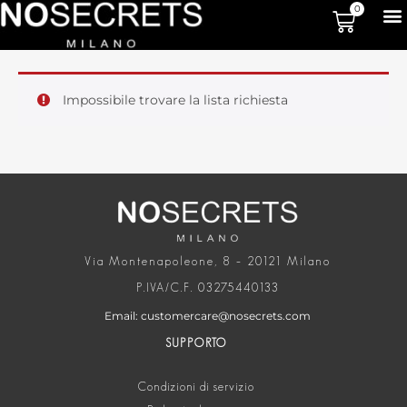
0
Impossibile trovare la lista richiesta
Via Montenapoleone, 8 – 20121 Milano
P.IVA/C.F. 03275440133
Email: customercare@nosecrets.com
SUPPORTO
Condizioni di servizio