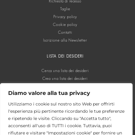
Richiesta di recesso
Taglie
Privacy policy
Cookie policy
Contatti
Iscrizione alla Newsletter
LISTA DEI DESIDERI
Cerca una lista dei desideri
Crea una lista dei desideri
Diamo valore alla tua privacy
SOCIAL
Utilizziamo i cookie sul nostro sito Web per offrirti
l'esperienza più pertinente ricordando le tue preferenze
e ripetendo le visite. Cliccando su "Accetta tutto",
acconsenti all'uso di TUTTI i cookie. Tuttavia, puoi
rifiutare e visitare "Impostazioni cookie" per fornire un