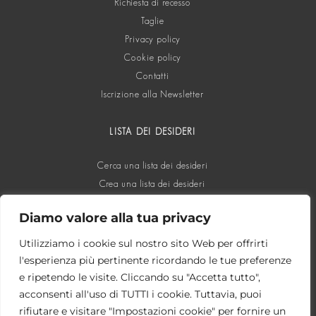
Richiesta di recesso
Taglie
Privacy policy
Cookie policy
Contatti
Iscrizione alla Newsletter
LISTA DEI DESIDERI
Cerca una lista dei desideri
Crea una lista dei desideri
Diamo valore alla tua privacy
SOCIAL
Utilizziamo i cookie sul nostro sito Web per offrirti
l'esperienza più pertinente ricordando le tue preferenze
e ripetendo le visite. Cliccando su "Accetta tutto",
acconsenti all'uso di TUTTI i cookie. Tuttavia, puoi
rifiutare e visitare "Impostazioni cookie" per fornire un