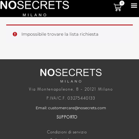
0
Impossibile trovare la lista richiesta
Via Montenapoleone, 8 – 20121 Milano
P.IVA/C.F. 03275440133
Email: customercare@nosecrets.com
SUPPORTO
Condizioni di servizio