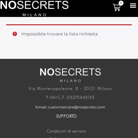
0
Impossibile trovare la lista richiesta
Via Montenapoleone, 8 – 20121 Milano
P.IVA/C.F. 03275440133
Email: customercare@nosecrets.com
SUPPORTO
Condizioni di servizio