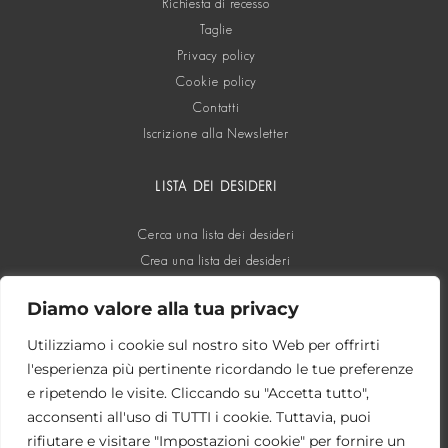
Richiesta di recesso
Taglie
Privacy policy
Cookie policy
Contatti
Iscrizione alla Newsletter
LISTA DEI DESIDERI
Cerca una lista dei desideri
Crea una lista dei desideri
Diamo valore alla tua privacy
SOCIAL
Utilizziamo i cookie sul nostro sito Web per offrirti
l'esperienza più pertinente ricordando le tue preferenze
e ripetendo le visite. Cliccando su "Accetta tutto",
acconsenti all'uso di TUTTI i cookie. Tuttavia, puoi
rifiutare e visitare "Impostazioni cookie" per fornire un