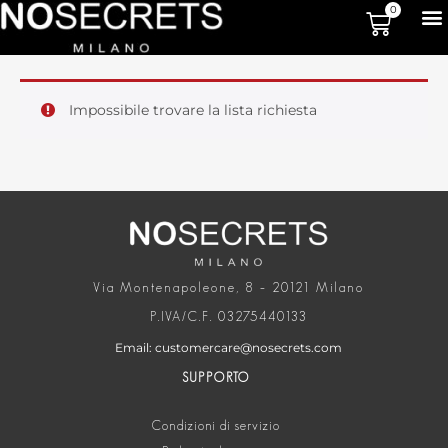
0
Impossibile trovare la lista richiesta
Via Montenapoleone, 8 – 20121 Milano
P.IVA/C.F. 03275440133
Email: customercare@nosecrets.com
SUPPORTO
Condizioni di servizio