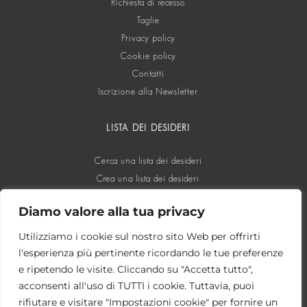
Richiesta di recesso
Taglie
Privacy policy
Cookie policy
Contatti
Iscrizione alla Newsletter
LISTA DEI DESIDERI
Cerca una lista dei desideri
Crea una lista dei desideri
Diamo valore alla tua privacy
SOCIAL
Utilizziamo i cookie sul nostro sito Web per offrirti
l'esperienza più pertinente ricordando le tue preferenze
e ripetendo le visite. Cliccando su "Accetta tutto",
acconsenti all'uso di TUTTI i cookie. Tuttavia, puoi
rifiutare e visitare "Impostazioni cookie" per fornire un