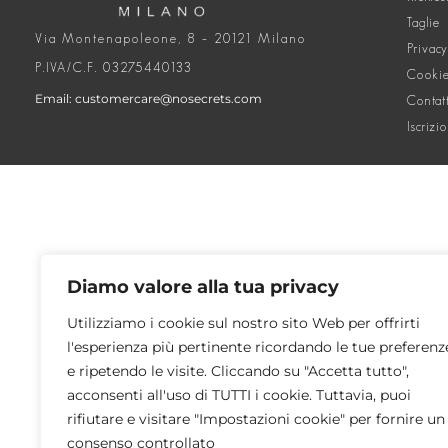
Taglie
Via Montenapoleone, 8 – 20121 Milano
Privacy
P.IVA/C.F. 03275440133
Cookie
Email: customercare@nosecrets.com
Contat
Iscrizi
Diamo valore alla tua privacy
Utilizziamo i cookie sul nostro sito Web per offrirti
l'esperienza più pertinente ricordando le tue preferenz
e ripetendo le visite. Cliccando su "Accetta tutto",
acconsenti all'uso di TUTTI i cookie. Tuttavia, puoi
rifiutare e visitare "Impostazioni cookie" per fornire un
consenso controllato