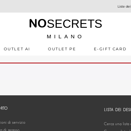
Liste dei
NO
SECRETS
MILANO
OUTLET AI
OUTLET PE
E-GIFT CARD
ORTO
LISTA DEI DES
oni di servizio
Cerca una lista 
ta di recesso