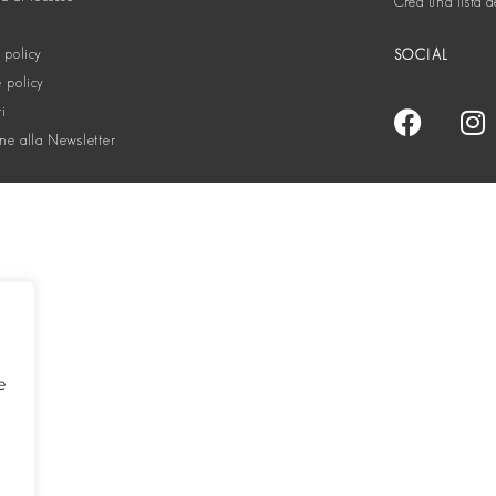
Crea una lista d
 policy
SOCIAL
 policy
ti
one alla Newsletter
e