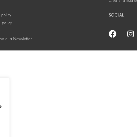
Crea una lista d
 policy
SOCIAL
 policy
ti
one alla Newsletter
e