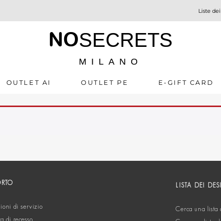
Liste dei
NO
SECRETS
MILANO
OUTLET AI
OUTLET PE
E-GIFT CARD
ORTO
LISTA DEI DES
oni di servizio
Cerca una lista 
ta di recesso