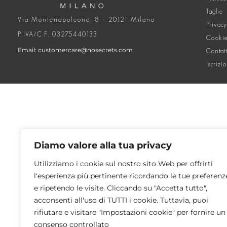
Taglie
Via Montenapoleone, 8 – 20121 Milano
Privacy
P.IVA/C.F. 03275440133
Cookie
Email: customercare@nosecrets.com
Contat
Iscrizi
Diamo valore alla tua privacy
Utilizziamo i cookie sul nostro sito Web per offrirti
l'esperienza più pertinente ricordando le tue preferenz
e ripetendo le visite. Cliccando su "Accetta tutto",
acconsenti all'uso di TUTTI i cookie. Tuttavia, puoi
rifiutare e visitare "Impostazioni cookie" per fornire un
consenso controllato